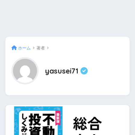
ホーム
著者
yasusei71